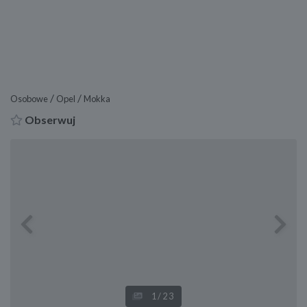
/
/
Osobowe
Opel
Mokka
Obserwuj
Previous
Next
1
/23