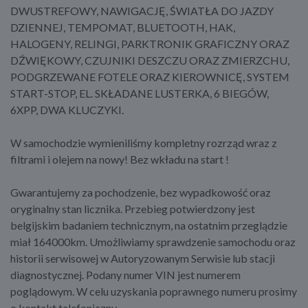
DWUSTREFOWY, NAWIGACJĘ, ŚWIATŁA DO JAZDY
DZIENNEJ, TEMPOMAT, BLUETOOTH, HAK,
HALOGENY, RELINGI, PARKTRONIK GRAFICZNY ORAZ
DŹWIĘKOWY, CZUJNIKI DESZCZU ORAZ ZMIERZCHU,
PODGRZEWANE FOTELE ORAZ KIEROWNICĘ, SYSTEM
START-STOP, EL. SKŁADANE LUSTERKA, 6 BIEGÓW,
6XPP, DWA KLUCZYKI.
W samochodzie wymieniliśmy kompletny rozrząd wraz z
filtrami i olejem na nowy! Bez wkładu na start !
Gwarantujemy za pochodzenie, bez wypadkowość oraz
oryginalny stan licznika. Przebieg potwierdzony jest
belgijskim badaniem technicznym, na ostatnim przeglądzie
miał 164000km. Umożliwiamy sprawdzenie samochodu oraz
historii serwisowej w Autoryzowanym Serwisie lub stacji
diagnostycznej. Podany numer VIN jest numerem
poglądowym. W celu uzyskania poprawnego numeru prosimy
o kontakt telefoniczny.