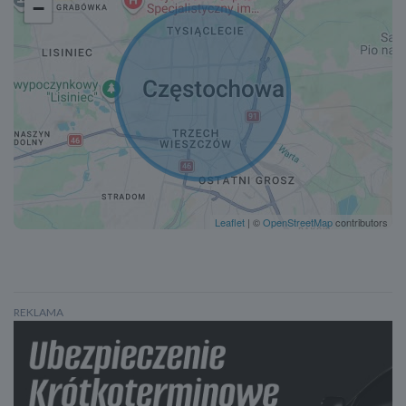
ESP
−
Poduszka powietrzna kierowcy
Poduszka powietrzna pasażera
Boczne poduszki powietrzne - przód
Boczne poduszki powietrzne - tył
Isofix (punkty mocowania fotelika dziecięcego)
Klimatyzacja automatyczna, dwustrefowa
Tempomat
Leaflet
| ©
OpenStreetMap
contributors
REKLAMA