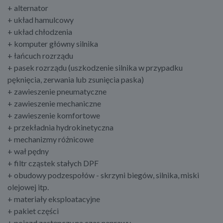
+ alternator
+ układ hamulcowy
+ układ chłodzenia
+ komputer główny silnika
+ łańcuch rozrządu
+ pasek rozrządu (uszkodzenie silnika w przypadku
pęknięcia, zerwania lub zsunięcia paska)
+ zawieszenie pneumatyczne
+ zawieszenie mechaniczne
+ zawieszenie komfortowe
+ przekładnia hydrokinetyczna
+ mechanizmy różnicowe
+ wał pędny
+ filtr cząstek stałych DPF
+ obudowy podzespołów - skrzyni biegów, silnika, miski
olejowej itp.
+ materiały eksploatacyjne
+ pakiet części
+ pojazd zastępczy na czas naprawy