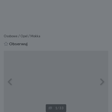
/
/
Osobowe
Opel
Mokka
Obserwuj
Previous
Next
1
/33