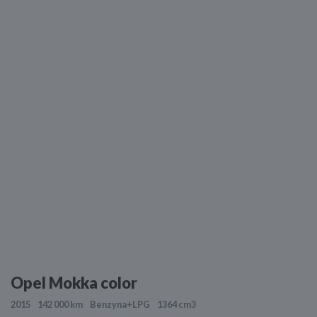
Opel Mokka color
2015
142 000 km
Benzyna+LPG
1364 cm3