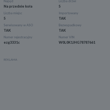
Napęd
Liczba drzwi
Na przednie koła
5
Liczba miejsc
Importowany
5
TAK
Serwisowany w ASO
Bezwypadkowy
TAK
TAK
Numer rejestracyjny
Numer VIN
ezg3331c
W0L0K1JHG78787661