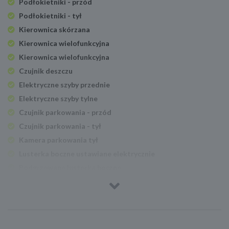
Podłokietniki - przód
Podłokietniki - tył
Kierownica skórzana
Kierownica wielofunkcyjna
Kierownica wielofunkcyjna
Czujnik deszczu
Elektryczne szyby przednie
Elektryczne szyby tylne
Czujnik parkowania - przód
Czujnik parkowania - tył
Kamera parkowania tył
Lusterka boczne ustawiane elektrycznie
Podgrzewane lusterka boczne
Lusterka boczne składane elektrycznie
Czujnik zmierzchu
Światła do jazdy dziennej
Światła do jazdy dziennej