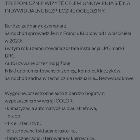
TELEFONICZNIE WIZYTĘ CELEM UMÓWIENIA SIĘ NA
INDYWIDUALNE BEZPIECZNE OGLĘDZINY..
Bardzo zadbany egzemplarz.
Samochód sprowadziłem z Francji. Kupiony od I właściciela
w 2023r.
i w tym roku zamontowana została instalacja LPG marki
BRC.
Auto używane przez moją żonę,
Niski udokumentowany przebieg. komplet kluczyków.
Samochód zadbany technicznie i wizualnie... Bezwypadkowe.
Wygodne, przestronne auto z bardzo bogatym
wyposażeniem w wersji COLOR:
-klimatyzacja automatyczna dwu strefowa,
- 6 x pp.,
-4 x el. ster. szyb,
-el. sterowane i składane lusterka,
-fabryczne radio, sterowane w kierownicy,