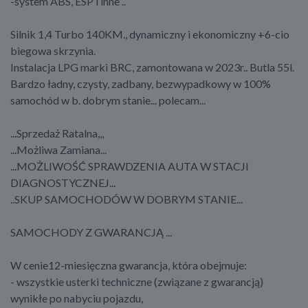
-system ABS, ESP i inne ..
Silnik 1,4 Turbo 140KM., dynamiczny i ekonomiczny +6-cio
biegowa skrzynia.
Instalacja LPG marki BRC, zamontowana w 2023r.. Butla 55l.
Bardzo ładny, czysty, zadbany, bezwypadkowy w 100%
samochód w b. dobrym stanie... polecam...
...Sprzedaż Ratalna,,,
...Możliwa Zamiana...
...MOŻLIWOŚĆ SPRAWDZENIA AUTA W STACJI
DIAGNOSTYCZNEJ...
..SKUP SAMOCHODÓW W DOBRYM STANIE...
SAMOCHODY Z GWARANCJĄ ...
W cenie12-miesięczna gwarancja, która obejmuje:
- wszystkie usterki techniczne (związane z gwarancją)
wynikłe po nabyciu pojazdu,