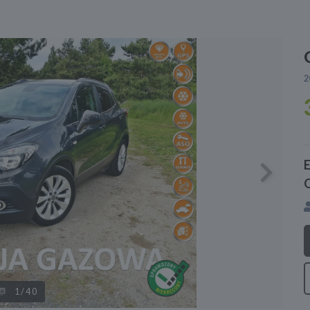
2
Next
1
/40