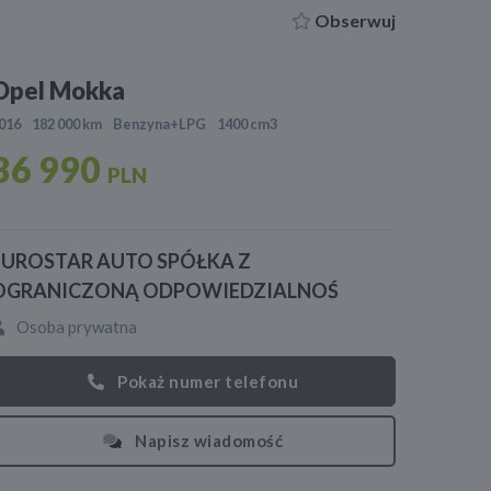
Obserwuj
Opel Mokka
016
182 000 km
Benzyna+LPG
1400 cm3
36 990
PLN
EUROSTAR AUTO SPÓŁKA Z
OGRANICZONĄ ODPOWIEDZIALNOŚ
Osoba prywatna
Pokaż numer telefonu
Napisz wiadomość