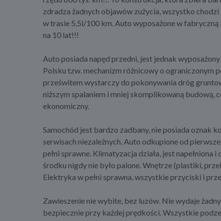
zdradza żadnych objawów zużycia, wszystko chodzi ja
w trasie 5,5l/100 km. Auto wyposażone w fabryczną 
na 10 lat!!!
Auto posiada napęd przedni, jest jednak wyposażony w
Polsku tzw. mechanizm różnicowy o ograniczonym po
prześwitem wystarczy do pokonywania dróg gruntowy
niższym spalaniem i mniej skomplikowaną budową, c
ekonomiczny.
Samochód jest bardzo zadbany, nie posiada oznak ko
serwisach niezależnych. Auto odkupione od pierwszeg
pełni sprawne. Klimatyzacja działa, jest napełniona i
środku nigdy nie było palone. Wnętrze (plastiki, prz
Elektryka w pełni sprawna, wszystkie przyciski i prz
Zawieszenie nie wybite, bez luzów. Nie wydaje żadn
bezpiecznie przy każdej prędkości. Wszystkie podzes