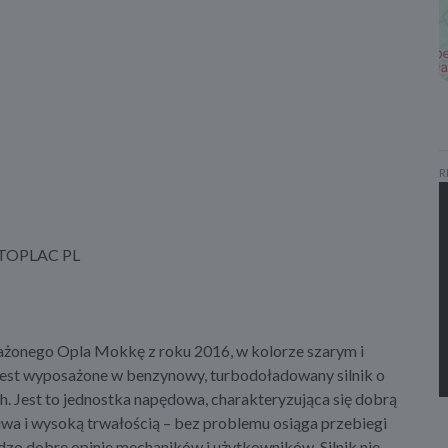
R
TOPLAC PL
żonego Opla Mokkę z roku 2016, w kolorze szarym i
est wyposażone w benzynowy, turbodoładowany silnik o
 Jest to jednostka napędowa, charakteryzująca się dobrą
iwa i wysoką trwałością – bez problemu osiąga przebiegi
rdzo dobre opinie mechaników i użytkowników. Silnik nie