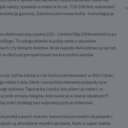
k należy. Spalanie w mieście to ok. 7,0l/100 km, natomiast
instalację gazową. Założona jest nowa butla - homologacja
 elektroniczną szperę LSD - Limited Slip Differential) to po
ślizgu. To udogodnienie w połączeniu z wysokim
ch czy leśnych duktów. Brak napędu 4x4 odznacza się też
o w dłuższej perspektywie ma korzystny wymiar
rozji, był na bieżąco i do końca serwisowany w ASO Opla i
o właściciela. Silnik i wszystkie elementy pojazdu są w
 odgrzybiona. Tapicerka czysta, bez plam i przetarć, w
ełącznik zmiany biegów, kierownica) w stanie idealnym!!!
ełączniki działają bez najmniejszych problemów.
ych podejrzanych stuków. Samochód prowadzi się pewnie i
poły są absolutnie w pełni sprawne. Auto w super stanie.