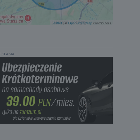
Lampy halogenowe
Leaflet
| ©
OpenStreetMap
contributors
EKLAMA