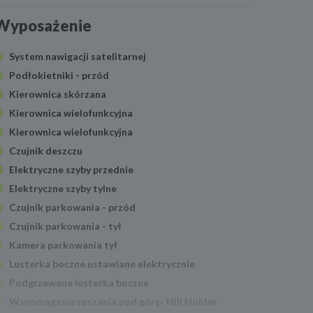
Wyposażenie
System nawigacji satelitarnej
Podłokietniki - przód
Kierownica skórzana
Kierownica wielofunkcyjna
Kierownica wielofunkcyjna
Czujnik deszczu
Elektryczne szyby przednie
Elektryczne szyby tylne
Czujnik parkowania - przód
Czujnik parkowania - tył
Kamera parkowania tył
Lusterka boczne ustawiane elektrycznie
Podgrzewane lusterka boczne
Wspomaganie ruszania pod górę- Hill Holder