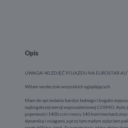
Opis
UWAGA! 40 ZDJĘĆ POJAZDU NA EUROSTAR AU
Witam serdecznie wszystkich oglądających
Mam do sprzedania bardzo ładnego i bogato wyposa
najbogatszej wersji wyposażeniowej COSMO. Auto j
pojemności 1400 ccm i mocy 140 koni mechanicznych.
dynamiką i osiągami, a przy tym małym zużyciem pal
rzędu 600 tys. km!!. To konstrukcja, która zbiera ba