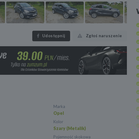
Udostępnij
Zgłoś naruszenie
Marka
Opel
Kolor
Szary (Metalik)
Pojemność skokowa