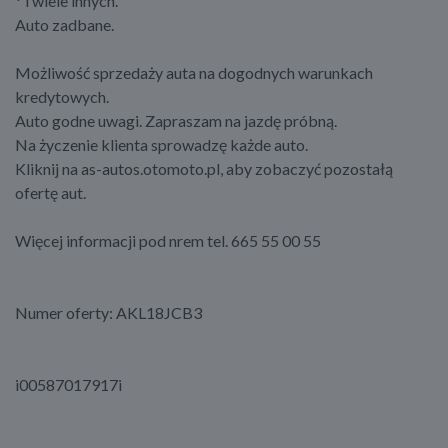
* i wiele innych.
Auto zadbane.
Możliwość sprzedaży auta na dogodnych warunkach
kredytowych.
Auto godne uwagi. Zapraszam na jazdę próbną.
Na życzenie klienta sprowadzę każde auto.
Kliknij na as-autos.otomoto.pl, aby zobaczyć pozostałą
ofertę aut.
Więcej informacji pod nrem tel. 665 55 00 55
Numer oferty: AKL18JCB3
i00587017917i