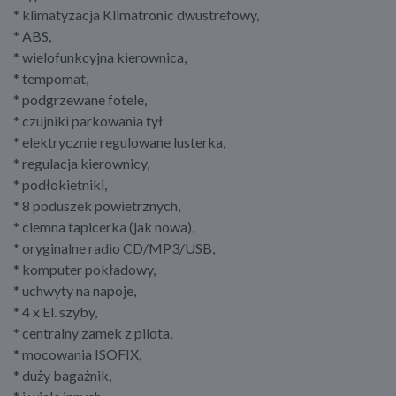
* klimatyzacja Klimatronic dwustrefowy,
* ABS,
* wielofunkcyjna kierownica,
* tempomat,
* podgrzewane fotele,
* czujniki parkowania tył
* elektrycznie regulowane lusterka,
* regulacja kierownicy,
* podłokietniki,
* 8 poduszek powietrznych,
* ciemna tapicerka (jak nowa),
* oryginalne radio CD/MP3/USB,
* komputer pokładowy,
* uchwyty na napoje,
* 4 x El. szyby,
* centralny zamek z pilota,
* mocowania ISOFIX,
* duży bagażnik,