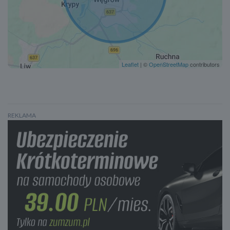
Klimatyzacja automatyczna, dwustrefowa
Tempomat
Felgi aluminiowe 15
AUX
Leaflet
| ©
OpenStreetMap
contributors
Lampy halogenowe
REKLAMA