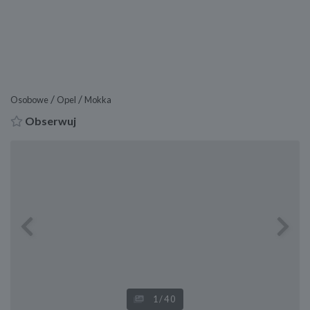
/
/
Osobowe
Opel
Mokka
Obserwuj
Previous
Next
1
/40