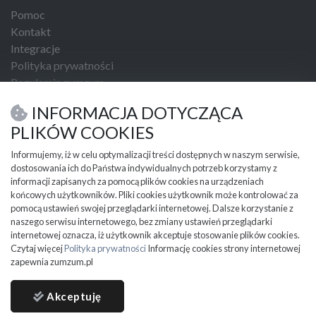
Pomoc
Kontakt
Integracje
Polityka prywatności
Regulamin zumzum
Regulamin dla Klientów Biznesowych
INFORMACJA DOTYCZĄCA
USŁUGI I NARZĘDZIA
PLIKÓW COOKIES
Umowa kupna sprzedaży
Informujemy, iż w celu optymalizacji treści dostępnych w naszym serwisie,
dostosowania ich do Państwa indywidualnych potrzeb korzystamy z
PRZYDATNE INFORMACJE
informacji zapisanych za pomocą plików cookies na urządzeniach
Partnerzy
końcowych użytkowników. Pliki cookies użytkownik może kontrolować za
Cennik
pomocą ustawień swojej przeglądarki internetowej. Dalsze korzystanie z
naszego serwisu internetowego, bez zmiany ustawień przeglądarki
Mapa kategorii
internetowej oznacza, iż użytkownik akceptuje stosowanie plików cookies.
Mapa miejscowości
Czytaj więcej
Polityka prywatności
Informację cookies strony internetowej
Ważne informacje
zapewnia zumzum.pl
Akceptuję
ZUMZUM © 2024 all rights reserved.