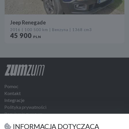
Jeep Renegade
2016 | 100 500 km | Benzyna | 1368 cm3
45 900
PLN
Pomoc
Kontakt
Integracje
Polityka prywatności
Regulamin zumzum
Regulamin dla Klientów Biznesowych
INFORMACJA DOTYCZĄCA