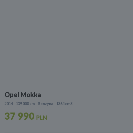
Opel Mokka
2014
139 000 km
Benzyna
1364 cm3
37 990
PLN