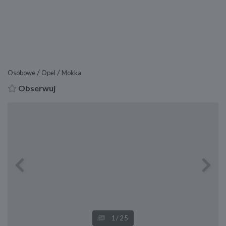
/
/
Osobowe
Opel
Mokka
Obserwuj
Previous
Next
1
/25