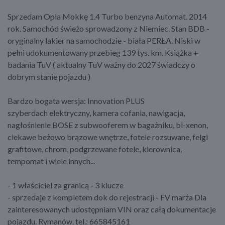
Sprzedam Opla Mokkę 1.4 Turbo benzyna Automat. 2014
rok. Samochód świeżo sprowadzony z Niemiec. Stan BDB -
oryginalny lakier na samochodzie - biała PERŁA. Niski w
pełni udokumentowany przebieg 139 tys. km. Książka +
badania TuV ( aktualny TuV ważny do 2027 świadczy o
dobrym stanie pojazdu )
Bardzo bogata wersja: Innovation PLUS
szyberdach elektryczny, kamera cofania, nawigacja,
nagłośnienie BOSE z subwooferem w bagażniku, bi-xenon,
ciekawe beżowo brązowe wnętrze, fotele rozsuwane, felgi
grafitowe, chrom, podgrzewane fotele, kierownica,
tempomat i wiele innych...
- 1 właściciel za granicą - 3 klucze
- sprzedaje z kompletem dok do rejestracji - FV marża Dla
zainteresowanych udostępniam VIN oraz całą dokumentacje
pojazdu. Rymanów. tel.: 665845161