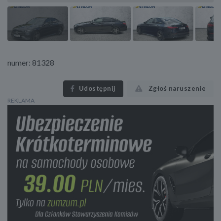
numer: 81328
Udostępnij
Zgłoś naruszenie
REKLAMA