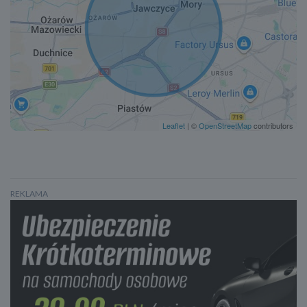
Leaflet
| ©
OpenStreetMap
contributors
REKLAMA