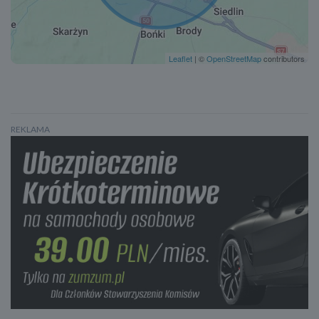
Leaflet
| ©
OpenStreetMap
contributors
REKLAMA