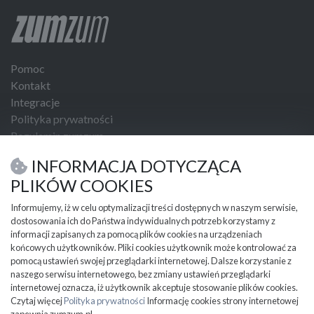
Pomoc
Kontakt
Integracje
Polityka prywatności
Regulamin zumzum
Regulamin dla Klientów Biznesowych
INFORMACJA DOTYCZĄCA
USŁUGI I NARZĘDZIA
PLIKÓW COOKIES
Umowa kupna sprzedaży
Informujemy, iż w celu optymalizacji treści dostępnych w naszym serwisie,
dostosowania ich do Państwa indywidualnych potrzeb korzystamy z
PRZYDATNE INFORMACJE
informacji zapisanych za pomocą plików cookies na urządzeniach
Partnerzy
końcowych użytkowników. Pliki cookies użytkownik może kontrolować za
Cennik
pomocą ustawień swojej przeglądarki internetowej. Dalsze korzystanie z
naszego serwisu internetowego, bez zmiany ustawień przeglądarki
Mapa kategorii
internetowej oznacza, iż użytkownik akceptuje stosowanie plików cookies.
Mapa miejscowości
Czytaj więcej
Polityka prywatności
Informację cookies strony internetowej
Ważne informacje