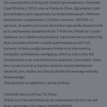
Do naszej kolekcji dołączył świeżo sprowadzony z Niemiec
Opel Mokka z 2015 roku w Pakiecie Zima. Egzemplarz jaki
prezentujemy jest napędzany turbodoładowanym silnikiem
benzynowy o pojemności 1.4 który ma moc 140 KM co
sprawia, że autem poruszać się można naprawdę dynamicznie
przy zachowaniu spalania około 7-8 litrów. Wnętrze czyste i
zadbane, bez śladów eksploatacji, tapicerka bez przetarć itp.
Auto posiada również czujniki parkowania przód i tył,
kamerę cofania, podgrzewane fotele oraz kierownicę,
komputer pokładowy, nawigacja, elektryczne szyby itd.
Zawieszenie oraz stan techniczny auta bez zastrzeżeń. Auto
bez oznak korozji w bardzo dobrym stanie blacharsko
lakierniczym. Autko na obecną chwilę nie wymaga wkładu
finansowego.
Zapraszamy na oględziny i jazdę próbną.
Odwiedź nasz profil na TikToku!
Zobaczysz tam prezentację sprzedawanych przez nas aut
oraz zapoznasz się z naszą bogatą ofertą!