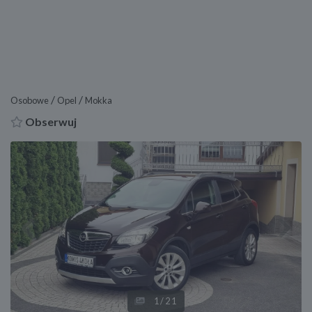
/
/
Osobowe
Opel
Mokka
Obserwuj
Previous
Next
1
/21