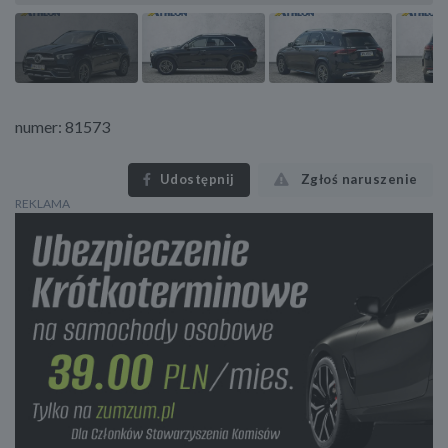
numer: 81573
Udostępnij
Zgłoś naruszenie
REKLAMA