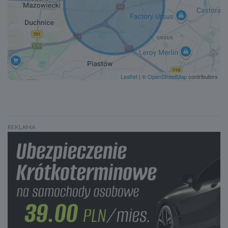
Leaflet
| ©
OpenStreetMap
contributors
REKLAMA