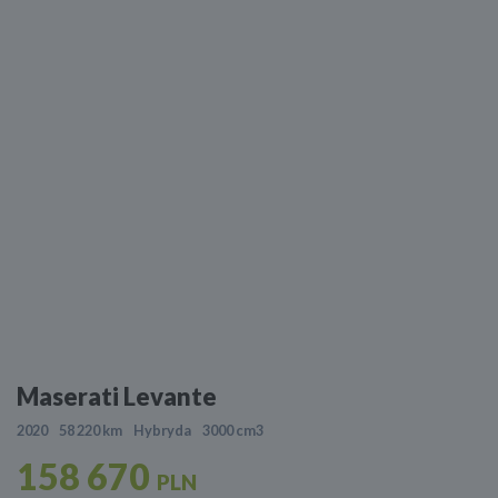
Maserati Levante
2020
58 220 km
Hybryda
3000 cm3
158 670
PLN