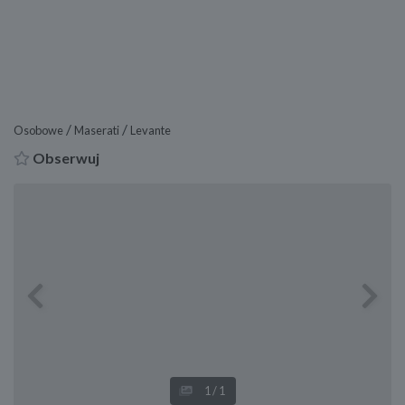
/
/
Osobowe
Maserati
Levante
Obserwuj
Previous
Next
1
/1