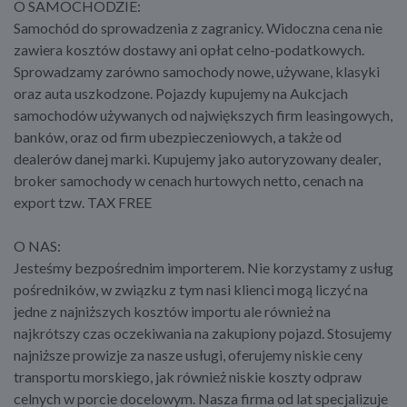
O SAMOCHODZIE:
Samochód do sprowadzenia z zagranicy. Widoczna cena nie
zawiera kosztów dostawy ani opłat celno-podatkowych.
Sprowadzamy zarówno samochody nowe, używane, klasyki
oraz auta uszkodzone. Pojazdy kupujemy na Aukcjach
samochodów używanych od największych firm leasingowych,
banków, oraz od firm ubezpieczeniowych, a także od
dealerów danej marki. Kupujemy jako autoryzowany dealer,
broker samochody w cenach hurtowych netto, cenach na
export tzw. TAX FREE
O NAS:
Jesteśmy bezpośrednim importerem. Nie korzystamy z usług
pośredników, w związku z tym nasi klienci mogą liczyć na
jedne z najniższych kosztów importu ale również na
najkrótszy czas oczekiwania na zakupiony pojazd. Stosujemy
najniższe prowizje za nasze usługi, oferujemy niskie ceny
transportu morskiego, jak również niskie koszty odpraw
celnych w porcie docelowym. Nasza firma od lat specjalizuje