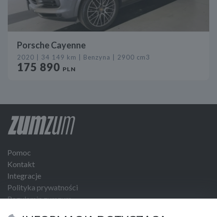
Porsche Cayenne
2020 | 34 149 km | Benzyna | 2900 cm3
175 890
PLN
Pomoc
Kontakt
Integracje
Polityka prywatności
Regulamin zumzum
Regulamin dla Klientów Biznesowych