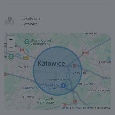
Lokalizacja
Katowice
+
−
Leaflet
| ©
OpenStreetMap
contributors