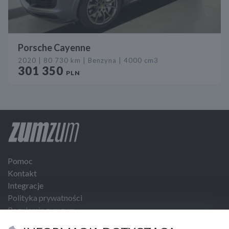
Porsche Cayenne
2020 | 80 730 km | Benzyna | 4000 cm3
301 350
PLN
Pomoc
Kontakt
Integracje
Polityka prywatności
Regulamin zumzum
Regulamin dla Klientów Biznesowych