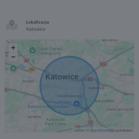
Lokalizacja
Katowice
+
−
Leaflet
| ©
OpenStreetMap
contributors