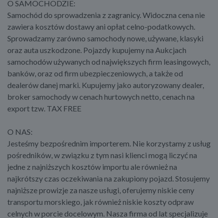
O SAMOCHODZIE:
Samochód do sprowadzenia z zagranicy. Widoczna cena nie
zawiera kosztów dostawy ani opłat celno-podatkowych.
Sprowadzamy zarówno samochody nowe, używane, klasyki
oraz auta uszkodzone. Pojazdy kupujemy na Aukcjach
samochodów używanych od największych firm leasingowych,
banków, oraz od firm ubezpieczeniowych, a także od
dealerów danej marki. Kupujemy jako autoryzowany dealer,
broker samochody w cenach hurtowych netto, cenach na
export tzw. TAX FREE
O NAS:
Jesteśmy bezpośrednim importerem. Nie korzystamy z usług
pośredników, w związku z tym nasi klienci mogą liczyć na
jedne z najniższych kosztów importu ale również na
najkrótszy czas oczekiwania na zakupiony pojazd. Stosujemy
najniższe prowizje za nasze usługi, oferujemy niskie ceny
transportu morskiego, jak również niskie koszty odpraw
celnych w porcie docelowym. Nasza firma od lat specjalizuje