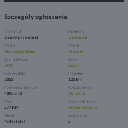
Szczegóły ogłoszenia
Oferta od
Kategoria
Osoby prywatnej
Osobowe
Marka
Model
Mercedes-Benz
Klasa G
Typ nadwozia
Kolor
SUV
Szary
Rok produkcji
Przebieg
2023
122 km
Pojemność skokowa
Rodzaj paliwa
4000 cm3
Benzyna
Moc
Skrzynia biegów
577 KM
Automatyczna
Napęd
Liczba drzwi
4x4 (stały)
5