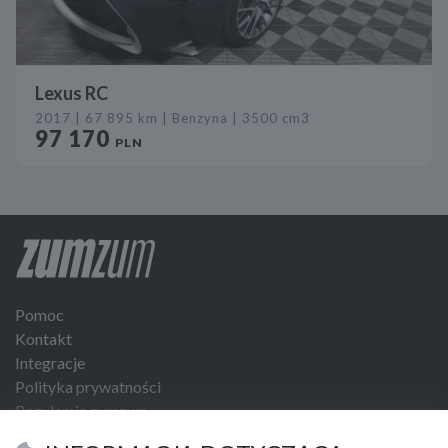
Lexus RC
2017 | 67 895 km | Benzyna | 3500 cm3
97 170
PLN
Pomoc
Kontakt
Integracje
Polityka prywatności
Regulamin zumzum
Regulamin dla Klientów Biznesowych