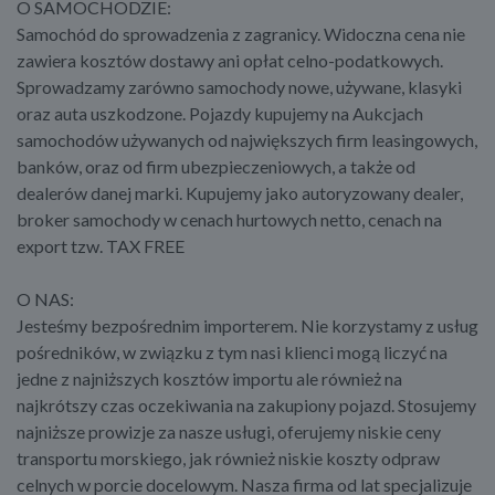
O SAMOCHODZIE:
Samochód do sprowadzenia z zagranicy. Widoczna cena nie
zawiera kosztów dostawy ani opłat celno-podatkowych.
Sprowadzamy zarówno samochody nowe, używane, klasyki
oraz auta uszkodzone. Pojazdy kupujemy na Aukcjach
samochodów używanych od największych firm leasingowych,
banków, oraz od firm ubezpieczeniowych, a także od
dealerów danej marki. Kupujemy jako autoryzowany dealer,
broker samochody w cenach hurtowych netto, cenach na
export tzw. TAX FREE
O NAS:
Jesteśmy bezpośrednim importerem. Nie korzystamy z usług
pośredników, w związku z tym nasi klienci mogą liczyć na
jedne z najniższych kosztów importu ale również na
najkrótszy czas oczekiwania na zakupiony pojazd. Stosujemy
najniższe prowizje za nasze usługi, oferujemy niskie ceny
transportu morskiego, jak również niskie koszty odpraw
celnych w porcie docelowym. Nasza firma od lat specjalizuje