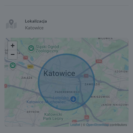
Lokalizacja
Katowice
+
−
Leaflet
| ©
OpenStreetMap
contributors