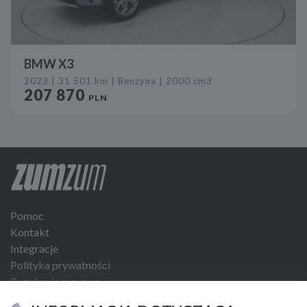
BMW X3
2023 | 31 501 km | Benzyna | 2000 cm3
207 870
PLN
Pomoc
Kontakt
Integracje
Polityka prywatności
Regulamin zumzum
Regulamin dla Klientów Biznesowych