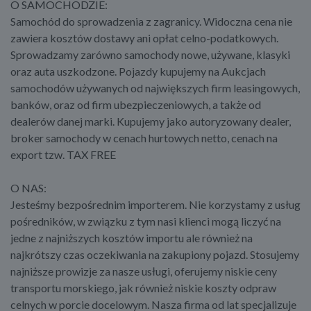
O SAMOCHODZIE:
Samochód do sprowadzenia z zagranicy. Widoczna cena nie
zawiera kosztów dostawy ani opłat celno-podatkowych.
Sprowadzamy zarówno samochody nowe, używane, klasyki
oraz auta uszkodzone. Pojazdy kupujemy na Aukcjach
samochodów używanych od największych firm leasingowych,
banków, oraz od firm ubezpieczeniowych, a także od
dealerów danej marki. Kupujemy jako autoryzowany dealer,
broker samochody w cenach hurtowych netto, cenach na
export tzw. TAX FREE
O NAS:
Jesteśmy bezpośrednim importerem. Nie korzystamy z usług
pośredników, w związku z tym nasi klienci mogą liczyć na
jedne z najniższych kosztów importu ale również na
najkrótszy czas oczekiwania na zakupiony pojazd. Stosujemy
najniższe prowizje za nasze usługi, oferujemy niskie ceny
transportu morskiego, jak również niskie koszty odpraw
celnych w porcie docelowym. Nasza firma od lat specjalizuje