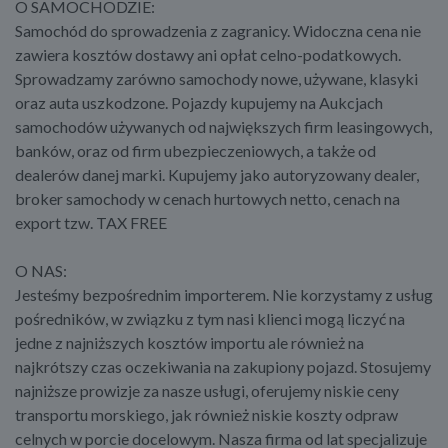
O SAMOCHODZIE:
Samochód do sprowadzenia z zagranicy. Widoczna cena nie
zawiera kosztów dostawy ani opłat celno-podatkowych.
Sprowadzamy zarówno samochody nowe, używane, klasyki
oraz auta uszkodzone. Pojazdy kupujemy na Aukcjach
samochodów używanych od największych firm leasingowych,
banków, oraz od firm ubezpieczeniowych, a także od
dealerów danej marki. Kupujemy jako autoryzowany dealer,
broker samochody w cenach hurtowych netto, cenach na
export tzw. TAX FREE
O NAS:
Jesteśmy bezpośrednim importerem. Nie korzystamy z usług
pośredników, w związku z tym nasi klienci mogą liczyć na
jedne z najniższych kosztów importu ale również na
najkrótszy czas oczekiwania na zakupiony pojazd. Stosujemy
najniższe prowizje za nasze usługi, oferujemy niskie ceny
transportu morskiego, jak również niskie koszty odpraw
celnych w porcie docelowym. Nasza firma od lat specjalizuje