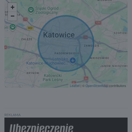
+
−
Leaflet
| ©
OpenStreetMap
contributors
REKLAMA