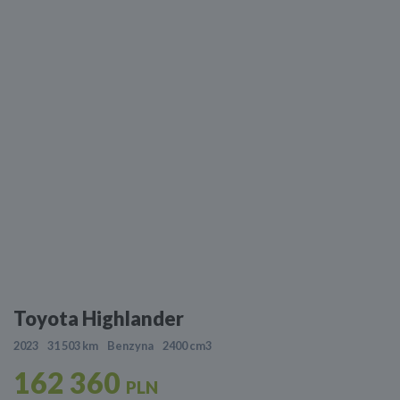
Toyota Highlander
2023
31 503 km
Benzyna
2400 cm3
162 360
PLN