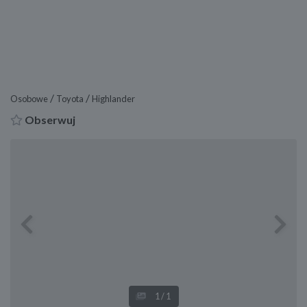
/
/
Osobowe
Toyota
Highlander
Obserwuj
Previous
Next
1
/1