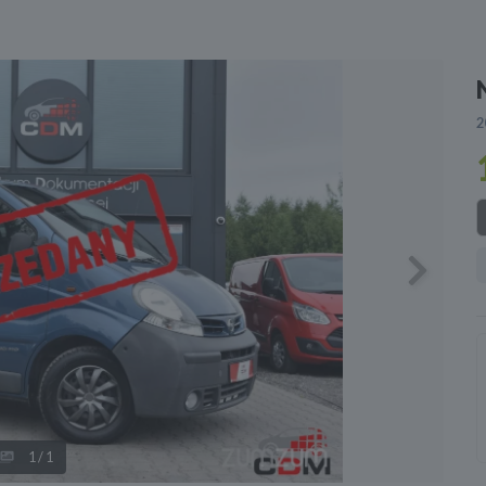
2
Next
1
/1