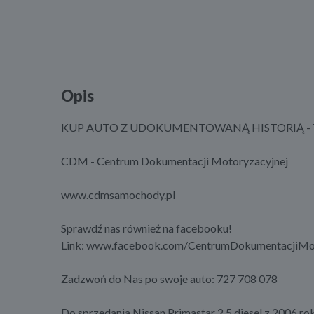
Opis
KUP AUTO Z UDOKUMENTOWANĄ HISTORIĄ - T
CDM - Centrum Dokumentacji Motoryzacyjnej
www.cdmsamochody.pl
Sprawdź nas również na facebooku!
Link: www.facebook.com/CentrumDokumentacjiMot
Zadzwoń do Nas po swoje auto: 727 708 078
Do sprzedania Nissan Primastar 2.5 diesel z 2006 ro