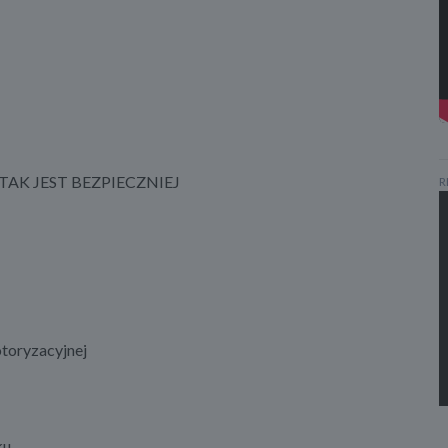
AK JEST BEZPIECZNIEJ
R
oryzacyjnej
ku.