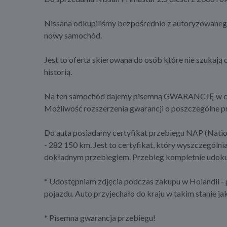
Nissana odkupiliśmy bezpośrednio z autoryzowanego 
nowy samochód.
Jest to oferta skierowana do osób które nie szukaj
historią.
Na ten samochód dajemy pisemną GWARANCJĘ w cenie 
Możliwość rozszerzenia gwarancji o poszczególne pr
Do auta posiadamy certyfikat przebiegu NAP (Nati
- 282 150 km. Jest to certyfikat, który wyszczególn
dokładnym przebiegiem. Przebieg kompletnie udok
* Udostępniam zdjęcia podczas zakupu w Holandii - p
pojazdu. Auto przyjechało do kraju w takim stanie ja
* Pisemna gwarancja przebiegu!