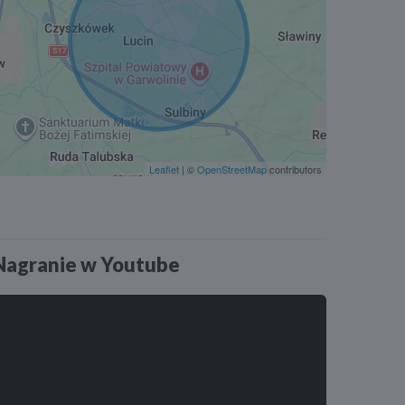
Leaflet
| ©
OpenStreetMap
contributors
Nagranie w Youtube