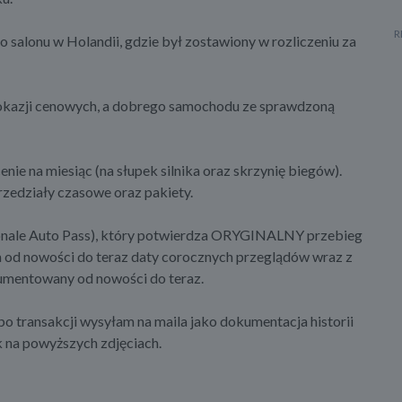
salonu w Holandii, gdzie był zostawiony w rozliczeniu za
ą okazji cenowych, a dobrego samochodu ze sprawdzoną
na miesiąc (na słupek silnika oraz skrzynię biegów).
zedziały czasowe oraz pakiety.
onale Auto Pass), który potwierdza ORYGINALNY przebieg
ia od nowości do teraz daty corocznych przeglądów wraz z
umentowany od nowości do teraz.
o transakcji wysyłam na maila jako dokumentacja historii
k na powyższych zdjęciach.