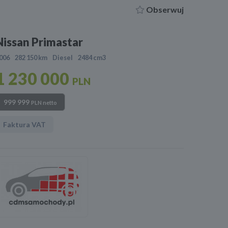
Obserwuj
Nissan Primastar
006
282 150 km
Diesel
2484 cm3
1 230 000
PLN
999 999
PLN netto
Faktura VAT