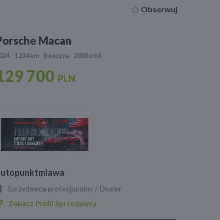
Obserwuj
Porsche Macan
024
1 234 km
Benzyna
2000 cm3
129 700
PLN
autopunktmlawa
Sprzedawca profesjonalny / Dealer
Zobacz Profil Sprzedawcy