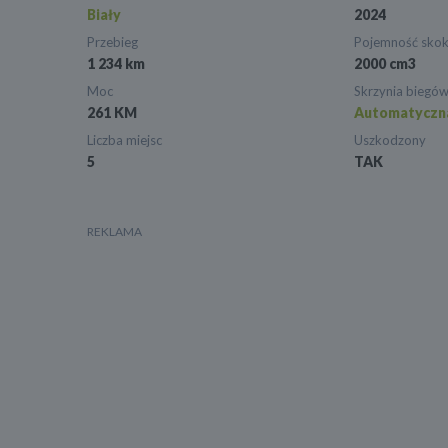
Biały
2024
Przebieg
Pojemność sko
1 234 km
2000 cm3
Moc
Skrzynia biegó
261 KM
Automatyczn
Liczba miejsc
Uszkodzony
5
TAK