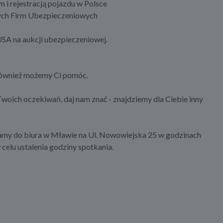
i rejestracją pojazdu w Polsce
nych Firm Ubezpieczeniowych
SA na aukcji ubezpieczeniowej.
 również możemy Ci pomóc.
 Twoich oczekiwań, daj nam znać - znajdziemy dla Ciebie inny
zamy do biura w Mławie na Ul. Nowowiejska 25 w godzinach
celu ustalenia godziny spotkania.