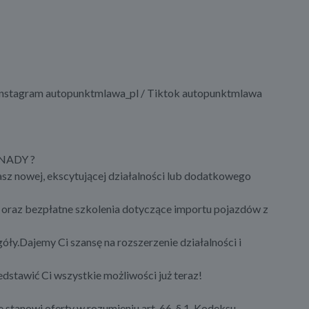
Instagram autopunktmlawa_pl / Tiktok autopunktmlawa
KANADY ?
asz nowej, ekscytującej działalności lub dodatkowego
oraz bezpłatne szkolenia dotyczące importu pojazdów z
ły.Dajemy Ci szansę na rozszerzenie działalności i
dstawić Ci wszystkie możliwości już teraz!
e stanowi oferty w rozumieniu art. 66, § 1. Kodeksu