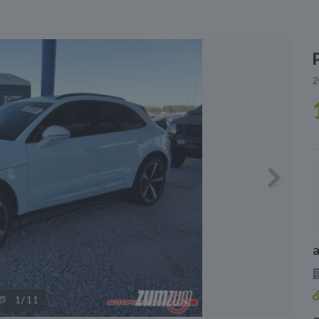
2
Next
1
/11