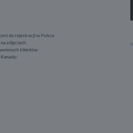
i do rejestracji w Polsce
na zdjęciach
owolonych klientów
i Kanady: