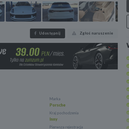
Udostępnij
Zgłoś naruszenie
Marka
Porsche
Kraj pochodzenia
Inny
Pierwsza rejestracja