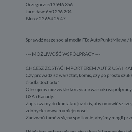
Grzegorz: 513 946 356
Jarosław: 660 236 204
Biuro: 23 654 25 47
Sprawdź nasze social media FB: AutoPunktMlawa / 
--- MOŻLIWOŚĆ WSPÓŁPRACY ---
CHCESZ ZOSTAĆ IMPORTEREM AUT Z USA I 
Czy prowadzisz warsztat, komis, czy po prostu szuk
źródła dochodu?
Oferujemy niezwykle korzystne warunki współpracy 
USA i Kanady.
Zapraszamy do kontaktu już dziś, aby omówić szczegó
zdobycie nowych umiejętności.
Zadzwoń i umów się na spotkanie, abyśmy mogli prze
*Niniejsze ogłoszenie ma charakter informacyjny i ni