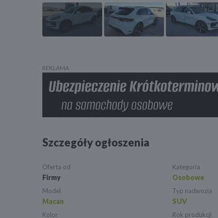
REKLAMA
Szczegóły ogłoszenia
Oferta od
Kategoria
Firmy
Osobowe
Model
Typ nadwozia
Macan
SUV
Kolor
Rok produkcji