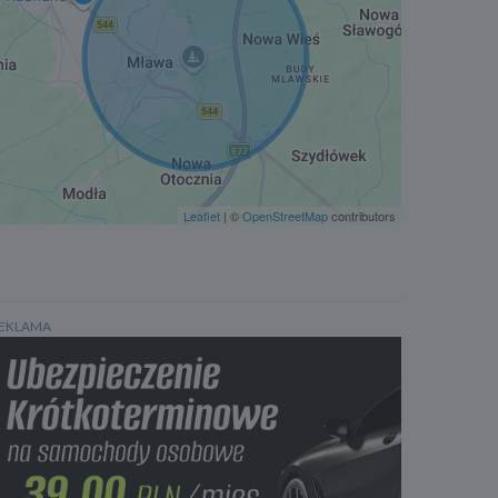
Kurtyny powietrzne - tył
Boczne poduszki powietrzne - tył
Leaflet
| ©
OpenStreetMap
contributors
EKLAMA