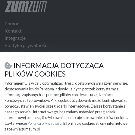
System hamowania awaryjnego dla ochrony pieszych
Aktywny asystent hamowania awaryjnego
System ostrzegający o możliwej kolizji
Pomoc
Asystent pasa ruchu
Kontakt
Poduszka powietrzna kierowcy
Integracje
Poduszka powietrzna pasażera
Polityka prywatności
Poduszka kolan kierowcy
Regulamin zumzum
Kurtyny powietrzne - przód
Regulamin dla Klientów Biznesowych
INFORMACJA DOTYCZĄCA
Boczne poduszki powietrzne - przód
USŁUGI I NARZĘDZIA
PLIKÓW COOKIES
Kurtyny powietrzne - tył
Umowa kupna sprzedaży
Boczne poduszki powietrzne - tył
Informujemy, iż w celu optymalizacji treści dostępnych w naszym serwisie,
dostosowania ich do Państwa indywidualnych potrzeb korzystamy z
Isofix (punkty mocowania fotelika dziecięcego)
PRZYDATNE INFORMACJE
informacji zapisanych za pomocą plików cookies na urządzeniach
Partnerzy
Klimatyzacja automatyczna: 3 strefowa
końcowych użytkowników. Pliki cookies użytkownik może kontrolować za
Cennik
pomocą ustawień swojej przeglądarki internetowej. Dalsze korzystanie z
Szyberdach szklany - przesuwny i uchylny elektrycz
naszego serwisu internetowego, bez zmiany ustawień przeglądarki
Mapa kategorii
Tapicerka skórzana
internetowej oznacza, iż użytkownik akceptuje stosowanie plików cookies.
Mapa miejscowości
Tempomat adaptacyjny ACC
Czytaj więcej
Polityka prywatności
Informację cookies strony internetowej
Ważne informacje
zapewnia zumzum.pl
Reflektory laserowe