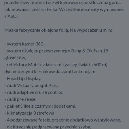
przedni lewy błotnik i drzwi kierowcy oraz stłuczona górna
lakierowana cześć lusterka. Wszystkie elementy wymienione
z ASO.
Maska fabrycznie oklejona folią. Na wyposażeniu m.in:
- system kamer 360,
- system dźwięku przestrzennego Bang & Olufsen 19
głośników,
- reflektory Matrix z laserami (zasięg światła 600 m),
dynamicznymi kierunkowskazami i animacjami,
- Head Up Display,
- Audi Virtual Cockpit Plus,
- Audi adaptive cruise control,
- Audi pre sense,
- pakiet S line z czarnymi dodatkami,
- klimatyzacja 3 strefowa,
- 4 podgrzewane fotele, przednie dodatkowo wentylowane,
- elektrycznie podgrzewana przednia szyba,