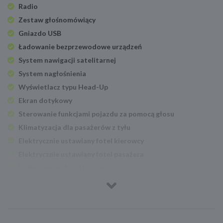
Radio
Zestaw głośnomówiący
Gniazdo USB
Ładowanie bezprzewodowe urządzeń
System nawigacji satelitarnej
System nagłośnienia
Wyświetlacz typu Head-Up
Ekran dotykowy
Sterowanie funkcjami pojazdu za pomocą głosu
Klimatyzacja dla pasażerów z tyłu
Elektrycznie ustawiany fotel kierowcy
Elektrycznie ustawiany fotel pasażera
Podgrzewany fotel kierowcy
Podgrzewany fotel pasażera
Regul. elektr. podparcia lędźwiowego - kierowca
Regul. elektr. podparcia lędźwiowego - pasażer
Fotele przednie wentylowane