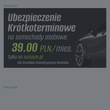
Czujnik parkowania - przód
REKLAMA
Czujnik parkowania - tył
Park Assistant - asystent parkowania
Kamera panoramiczna 360
Kamera parkowania tył
Lusterka boczne ustawiane elektrycznie
Podgrzewane lusterka boczne
Lusterka boczne składane elektrycznie
Czujnik martwego pola
Lane assist - kontrola zmiany pasa ruchu
Kontrola odległości od poprzedzającego pojazdu
Asystent hamowania - Brake Assist
Wspomaganie ruszania pod górę- Hill Holder
System rozpoznawania znaków drogowych
Oświetlenie adaptacyjne
Doświetlanie zakrętów
Czujnik zmierzchu