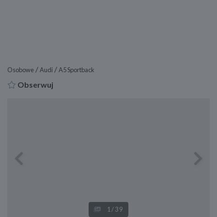
/
/
Osobowe
Audi
A5 Sportback
Obserwuj
Previous
Next
1
/39