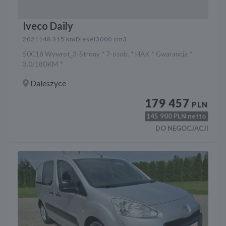
Iveco Daily
2021
148 315 km
Diesel
3000 cm3
50C18 Wywrot_3-Strony * 7-osob. * HAK * Gwarancja *
3.0/180KM *
Daleszyce
179 457
PLN
145 900
PLN netto
DO NEGOCJACJI