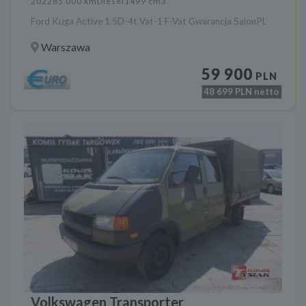
2022
85 000 km
Diesel
1499 cm3
Ford Kuga Active 1.5D-4t Vat-1 F-Vat Gwarancja SalonPL
Warszawa
59 900
PLN
48 699
PLN netto
Volkswagen Transporter