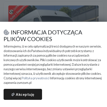
INFORMACJA DOTYCZĄCA
PLIKÓW COOKIES
Informujemy, iż w celu optymalizacji treści dostępnych w naszym serwisie,
dostosowania ich do Państwa indywidualnych potrzeb korzystamy z
informacji zapisanych za pomocą plików cookies na urządzeniach
końcowych użytkowników. Pliki cookies użytkownik może kontrolować za
pomocą ustawień swojej przeglądarki internetowej. Dalsze korzystanie z
Mercedes Sprinter
naszego serwisu internetowego, bez zmiany ustawień przeglądarki
internetowej oznacza, iż użytkownik akceptuje stosowanie plików cookies.
2021
63 700 km
Elektryczny
Czytaj więcej
Polityka prywatności
Informację cookies strony internetowej
Volkswagen Taigo Salon Polska Poleasingowy I właściciel
zapewnia zumzum.pl
Serwis ASO VAT
Akceptuję
Będzin
59 800
PLN