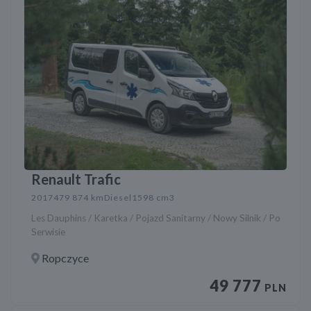
Renault Trafic
2017
479 874 km
Diesel
1598 cm3
Les Dauphins / Karetka / Pojazd Sanitarny / Nowy Silnik / Po
Serwisie
Ropczyce
49 777
PLN