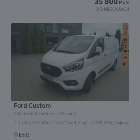
35 800
PLN
DO NEGOCJACJI
Ford Custom
2021
86 825 km
Diesel
1995 cm3
2.0 130KM EcoBlue Diesel Trend, długi-L2,VAT-23%,Krajowy
Łódź