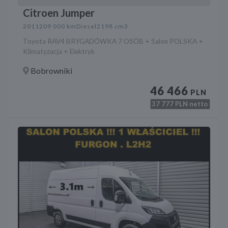
Citroen Jumper
2011
209 000 km
Diesel
2198 cm3
Toyota RAV4 BRYGADÓWKA 7 OSÓB + Salon POLSKA +
Klimatyzacja + Elektryk
Bobrowniki
46 466
PLN
37 777
PLN netto