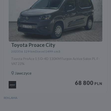
Toyota Proace City
2023
56 129 km
Diesel
1499 cm3
Toyota ProAce 1.5 D-4D 130KM Furgon Active Salon PL F-
VAT23%
Jawczyce
68 800
PLN