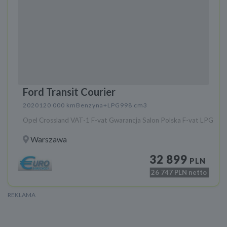
Ford Transit Courier
2020
120 000 km
Benzyna+LPG
998 cm3
Opel Crossland VAT-1 F-vat Gwarancja Salon Polska F-vat LPG
Warszawa
32 899
PLN
26 747
PLN netto