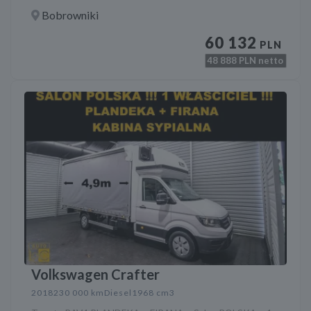
Bobrowniki
60 132
PLN
48 888
PLN netto
Volkswagen Crafter
2018
230 000 km
Diesel
1968 cm3