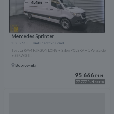
Mercedes Sprinter
2020
261 000 km
Diesel
2987 cm3
Toyota RAV4 FURGON LONG + Salon POLSKA + 1 Właściciel
+ SERWIS !!!
Bobrowniki
95 666
PLN
77 777
PLN netto