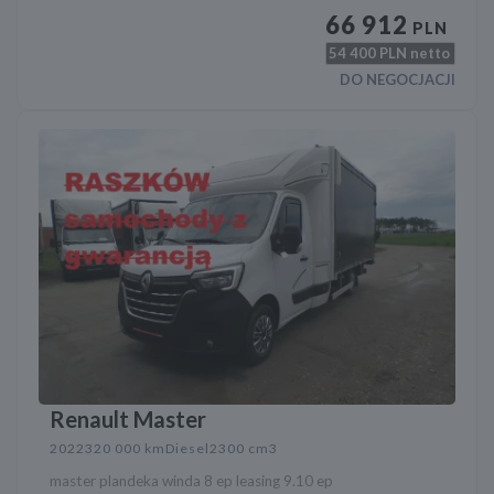
66 912
PLN
54 400
PLN netto
DO NEGOCJACJI
Renault Master
2022
320 000 km
Diesel
2300 cm3
master plandeka winda 8 ep leasing 9.10 ep