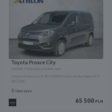
Toyota Proace City
2023
82 778 km
Diesel
1499 cm3
Toyota ProAce 1.5 D-4D 130KM Furgon Active Salon PL F-
VAT23%
Jawczyce
65 500
PLN