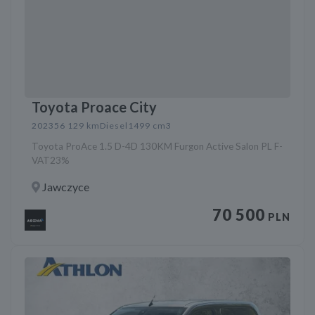
Toyota Proace City
2023
56 129 km
Diesel
1499 cm3
Toyota ProAce 1.5 D-4D 130KM Furgon Active Salon PL F-
VAT23%
Jawczyce
70 500
PLN