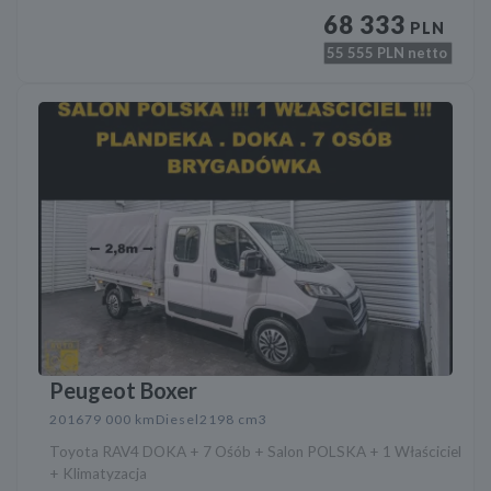
68 333
PLN
55 555
PLN netto
Peugeot Boxer
2016
79 000 km
Diesel
2198 cm3
Toyota RAV4 DOKA + 7 Ośób + Salon POLSKA + 1 Właściciel
+ Klimatyzacja