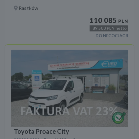
Raszków
110 085
PLN
89 500
PLN netto
DO NEGOCJACJI
Toyota Proace City