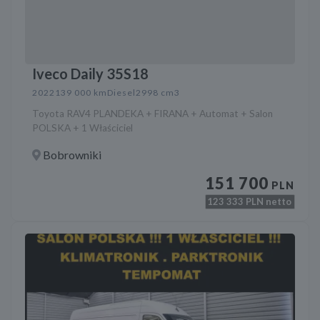
Iveco Daily 35S18
2022
139 000 km
Diesel
2998 cm3
Toyota RAV4 PLANDEKA + FIRANA + Automat + Salon
POLSKA + 1 Właściciel
Bobrowniki
151 700
PLN
123 333
PLN netto