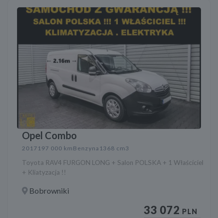
Opel Combo
2017
197 000 km
Benzyna
1368 cm3
Toyota RAV4 FURGON LONG + Salon POLSKA + 1 Właściciel
+ Kliatyzacja !!
Bobrowniki
33 072
PLN