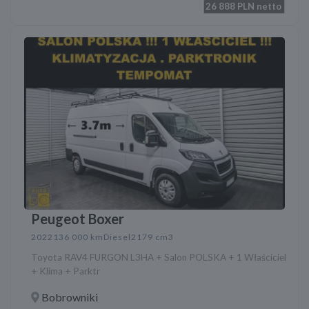
26 888
PLN netto
Peugeot Boxer
2022
136 000 km
Diesel
2179 cm3
Toyota RAV4 FURGON L3HA + Salon POLSKA + 1 Właściciel
+ Klima + Parktr
Bobrowniki