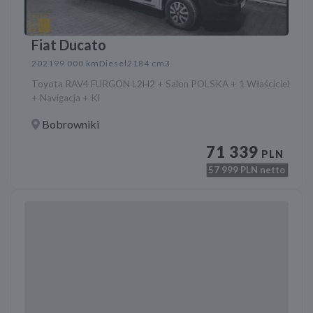
Fiat Ducato
2021
99 000 km
Diesel
2184 cm3
Toyota RAV4 FURGON L2H2 + Salon POLSKA + 1 Właściciel
+ Navigacja + Kl
Bobrowniki
71 339
PLN
57 999
PLN netto