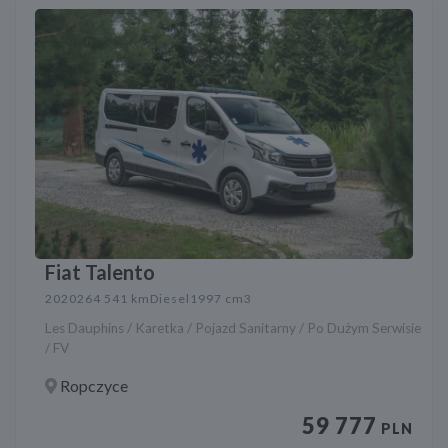
Fiat Talento
2020
264 541 km
Diesel
1997 cm3
Les Dauphins / Karetka / Pojazd Sanitarny / Po Dużym Serwisie
/ FV
Ropczyce
59 777
PLN