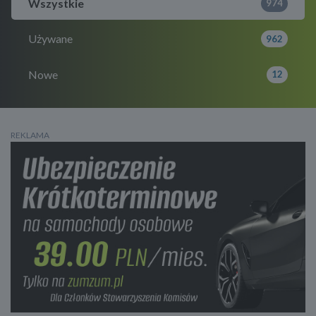
Wszystkie
974
Używane
962
Nowe
12
REKLAMA