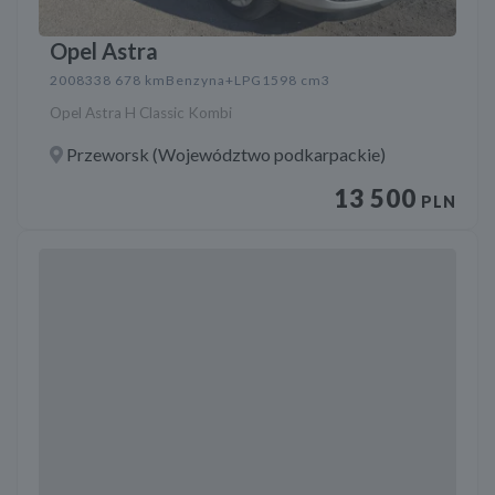
Opel Astra
2008
338 678 km
Benzyna+LPG
1598 cm3
Opel Astra H Classic Kombi
Przeworsk (Województwo podkarpackie)
13 500
PLN