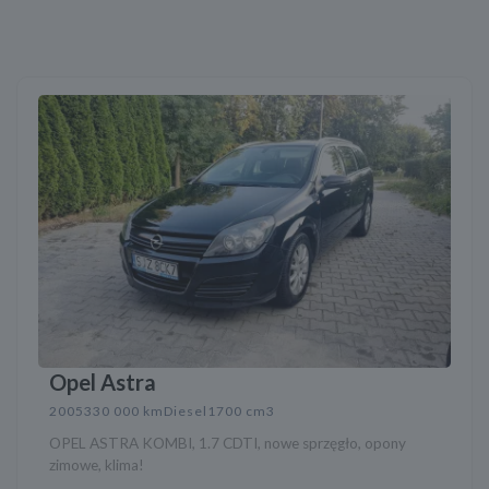
Opel Astra
2005
330 000 km
Diesel
1700 cm3
OPEL ASTRA KOMBI, 1.7 CDTI, nowe sprzęgło, opony
zimowe, klima!