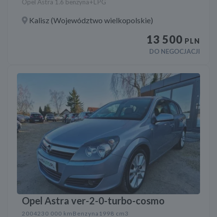
Opel Astra 1.6 benzyna+LPG
Kalisz (Województwo wielkopolskie)
13 500
PLN
DO NEGOCJACJI
Opel Astra ver-2-0-turbo-cosmo
2004
230 000 km
Benzyna
1998 cm3