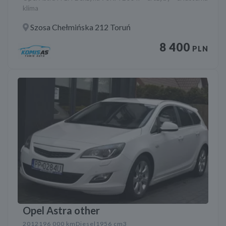
klima
Szosa Chełmińska 212 Toruń
8 400
PLN
Opel Astra other
2012
196 000 km
Diesel
1956 cm3