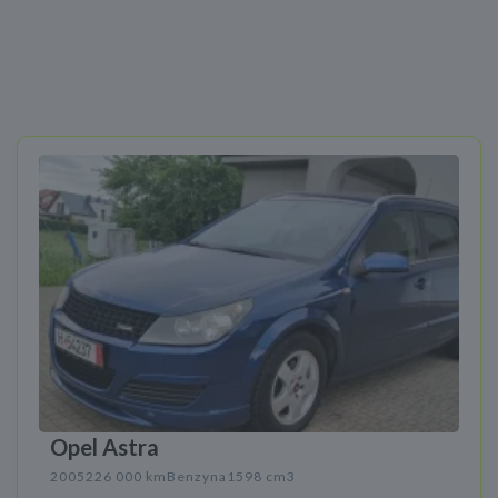
Opel Astra
2005
226 000 km
Benzyna
1598 cm3