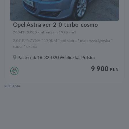
Opel Astra ver-2-0-turbo-cosmo
2004
230 000 km
Benzyna
1998 cm3
2.0T BENZYNA * 170KM * pół skóra * mała wyścigówka *
super * okazja
Pasternik 18, 32-020 Wieliczka, Polska
9 900
PLN