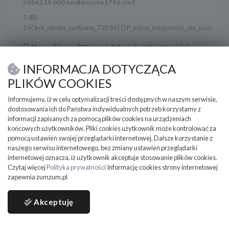
2006
219 000 km
Benzyna
1796 cm3
1.8B
140km_serwis_zadbana_TWINTOP_klima_tempomat_alu_navi
Nowa Słupia (Województwo świętokrzyskie)
13 900
INFORMACJA DOTYCZĄCA
PLN
DO NEGOCJACJI
PLIKÓW COOKIES
Informujemy, iż w celu optymalizacji treści dostępnych w naszym serwisie,
dostosowania ich do Państwa indywidualnych potrzeb korzystamy z
informacji zapisanych za pomocą plików cookies na urządzeniach
końcowych użytkowników. Pliki cookies użytkownik może kontrolować za
pomocą ustawień swojej przeglądarki internetowej. Dalsze korzystanie z
naszego serwisu internetowego, bez zmiany ustawień przeglądarki
internetowej oznacza, iż użytkownik akceptuje stosowanie plików cookies.
Czytaj więcej
Polityka prywatności
Informację cookies strony internetowej
zapewnia zumzum.pl
Akceptuję