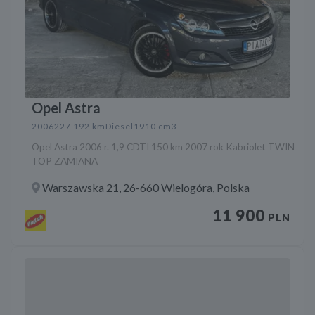
Opel Astra
2006
227 192 km
Diesel
1910 cm3
Opel Astra 2006 r. 1,9 CDTI 150 km 2007 rok Kabriolet TWIN
TOP ZAMIANA
Warszawska 21, 26-660 Wielogóra, Polska
11 900
PLN