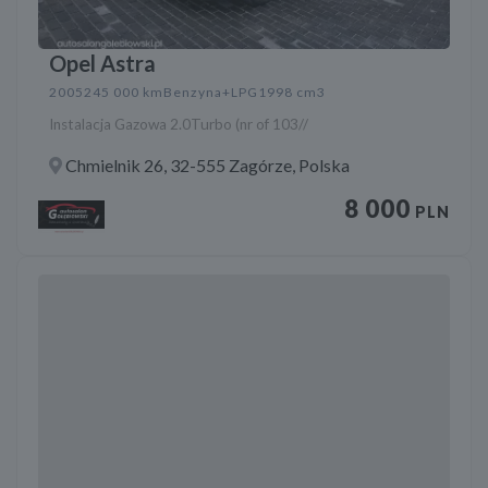
Opel Astra
2005
245 000 km
Benzyna+LPG
1998 cm3
Instalacja Gazowa 2.0Turbo (nr of 103//
Chmielnik 26, 32-555 Zagórze, Polska
8 000
PLN