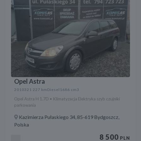
Opel Astra
2010
321 227 km
Diesel
1686 cm3
Opel Astra H 1.7D • Klimatyzacja Elektryka szyb czujniki
parkowania
Kazimierza Pułaskiego 34, 85-619 Bydgoszcz,
Polska
8 500
PLN