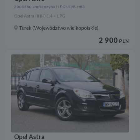
2008
280 km
Benzyna+LPG
1598 cm3
Opel Astra III (H) 1.4 + LPG
Turek (Województwo wielkopolskie)
2 900
PLN
Opel Astra