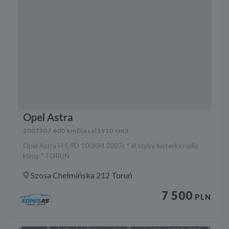
Opel Astra
2007
307 600 km
Diesel
1910 cm3
Opel Astra H 1.9D 100KM 2007r * el szyby lusterka radio
klima * TORUŃ
Szosa Chełmińska 212 Toruń
7 500
PLN