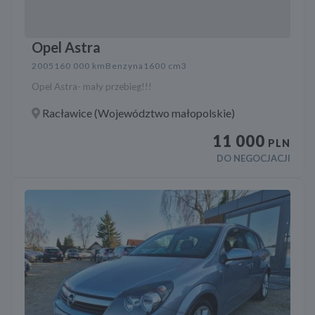
Opel Astra
2005
160 000 km
Benzyna
1600 cm3
Opel Astra- mały przebieg!!!
Racławice (Województwo małopolskie)
11 000
PLN
DO NEGOCJACJI