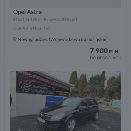
Opel Astra
2006
301 850 km
Benzyna
1598 cm3
Opel Astra H 1.6 16V
Nowogrodziec (Województwo dolnośląskie)
7 900
PLN
DO NEGOCJACJI