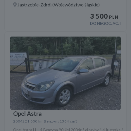
Jastrzębie-Zdrój (Województwo śląskie)
3 500
PLN
DO NEGOCJACJI
Opel Astra
2004
221 600 km
Benzyna
1364 cm3
Opel Astra H 1.4 Benzyna 90KM 2004r * el szyby * el lusterka *