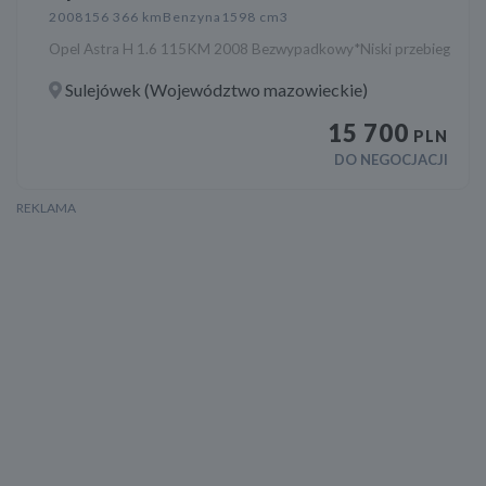
2008
156 366 km
Benzyna
1598 cm3
Opel Astra H 1.6 115KM 2008 Bezwypadkowy*Niski przebieg
Sulejówek (Województwo mazowieckie)
15 700
PLN
DO NEGOCJACJI