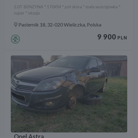
2.0T BENZYNA * 170KM * pół skóra * mała wyścigówka *
super * okazja
Pasternik 18, 32-020 Wieliczka, Polska
9 900
PLN
Opel Astra