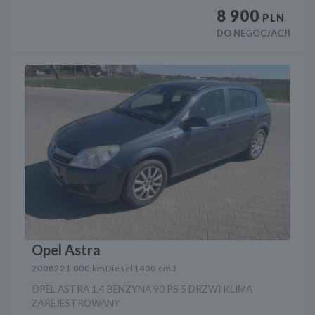
8 900
PLN
DO NEGOCJACJI
Opel Astra
2008
221 000 km
Diesel
1400 cm3
OPEL ASTRA 1,4 BENZYNA 90 PS 5 DRZWI KLIMA
ZAREJESTROWANY