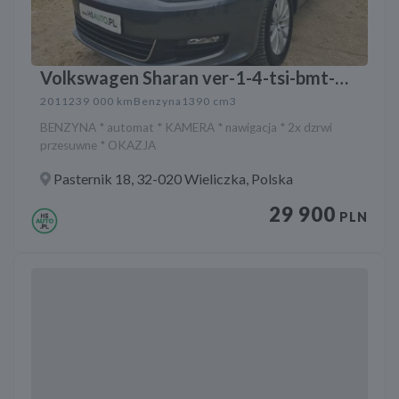
Volkswagen Sharan ver-1-4-tsi-bmt-
highline-dsg
2011
239 000 km
Benzyna
1390 cm3
BENZYNA * automat * KAMERA * nawigacja * 2x dzrwi
przesuwne * OKAZJA
Pasternik 18, 32-020 Wieliczka, Polska
29 900
PLN