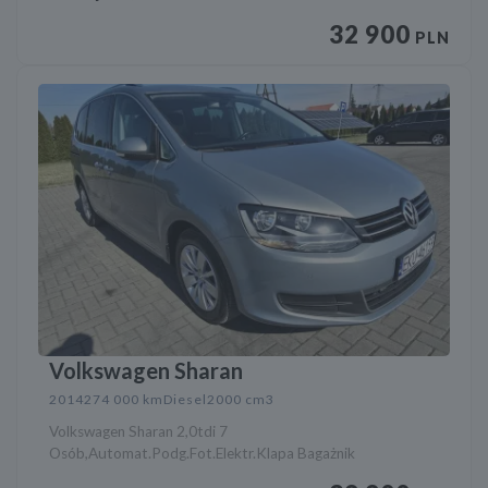
32 900
PLN
Volkswagen Sharan
2014
274 000 km
Diesel
2000 cm3
Volkswagen Sharan 2,0tdi 7
Osób,Automat.Podg.Fot.Elektr.Klapa Bagażnik