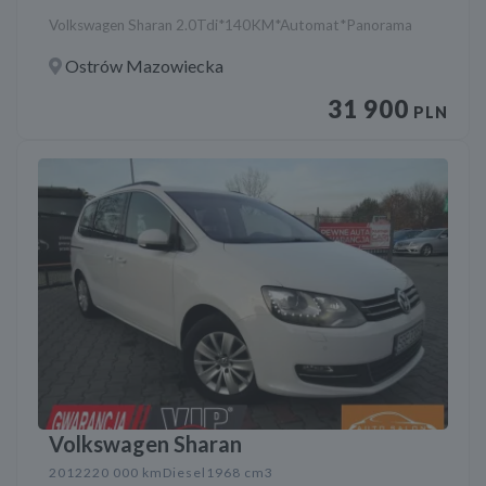
Volkswagen Sharan 2.0Tdi*140KM*Automat*Panorama
Ostrów Mazowiecka
31 900
PLN
Volkswagen Sharan
2012
220 000 km
Diesel
1968 cm3