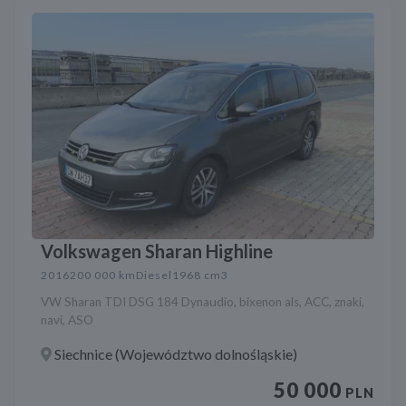
Volkswagen Sharan Highline
2016
200 000 km
Diesel
1968 cm3
VW Sharan TDI DSG 184 Dynaudio, bixenon als, ACC, znaki,
navi, ASO
Siechnice (Województwo dolnośląskie)
50 000
PLN