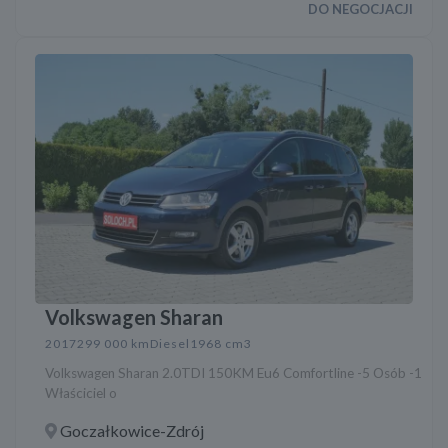
DO NEGOCJACJI
Volkswagen Sharan
2017
299 000 km
Diesel
1968 cm3
Volkswagen Sharan 2.0TDI 150KM Eu6 Comfortline -5 Osób -1
Właściciel o
Goczałkowice-Zdrój