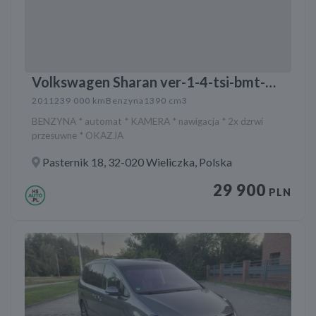
Volkswagen Sharan ver-1-4-tsi-bmt-
highline-dsg
2011
239 000 km
Benzyna
1390 cm3
BENZYNA * automat * KAMERA * nawigacja * 2x dzrwi
przesuwne * OKAZJA
Pasternik 18, 32-020 Wieliczka, Polska
29 900
PLN