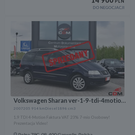
14 900
PLN
DO NEGOCJACJI
Volkswagen Sharan ver-1-9-tdi-4motion-
trendline
2007
205 914 km
Diesel
1896 cm3
1.9 TDI 4-Motion Faktura VAT 23% 7-mio Osobowy!
Prezentacja Video!
Polna 79C, 08-400 Garwolin, Polska