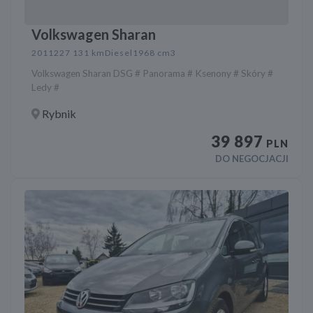
Volkswagen Sharan
2011
227 131 km
Diesel
1968 cm3
Volkswagen Sharan DSG # Panorama # Ksenony # Skóry #
Ledy #
Rybnik
39 897
PLN
DO NEGOCJACJI