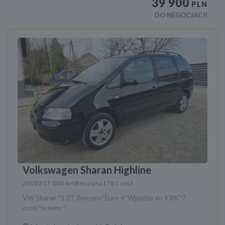
39 900
PLN
DO NEGOCJACJI
Volkswagen Sharan Highline
2002
217 000 km
Benzyna
1781 cm3
VW Sharan *1.8T Benzyna*Euro 4*Wjeżdża do KRK*7
osób*Srawny*