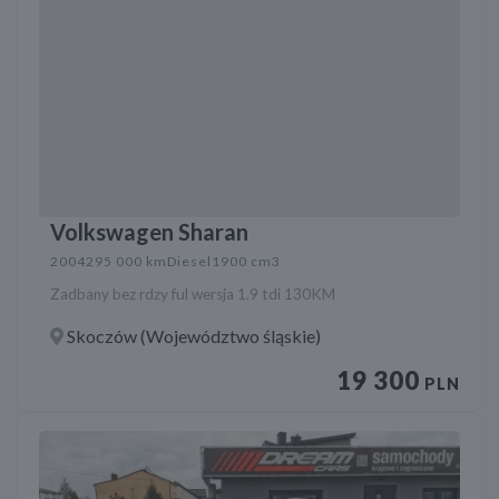
Volkswagen Sharan
2004
295 000 km
Diesel
1900 cm3
Zadbany bez rdzy ful wersja 1.9 tdi 130KM
Skoczów (Województwo śląskie)
19 300
PLN