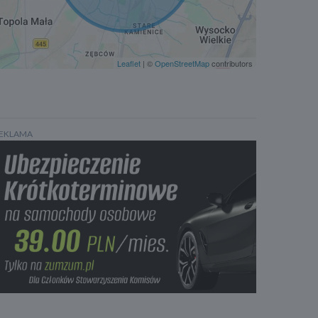
Klimatyzacja automatyczna, dwustrefowa
Tempomat
Lampy bi-ksenonowe
Leaflet
| ©
OpenStreetMap
contributors
Felgi aluminiowe 15
EKLAMA