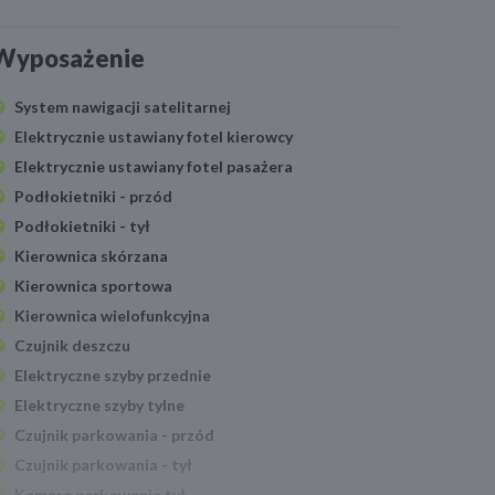
Wyposażenie
System nawigacji satelitarnej
Elektrycznie ustawiany fotel kierowcy
Elektrycznie ustawiany fotel pasażera
Podłokietniki - przód
Podłokietniki - tył
Kierownica skórzana
Kierownica sportowa
Kierownica wielofunkcyjna
Czujnik deszczu
Elektryczne szyby przednie
Elektryczne szyby tylne
Czujnik parkowania - przód
Czujnik parkowania - tył
Kamera parkowania tył