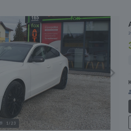
2
Next
1
/23