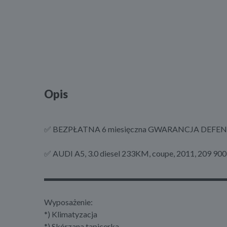
Opis
✅ BEZPŁATNA 6 miesięczna GWARANCJA DEFEND Car
✅ AUDI A5, 3.0 diesel 233KM, coupe, 2011, 209 90
▬▬▬▬▬▬▬▬▬▬▬▬▬▬▬▬▬▬▬▬▬▬
Wyposażenie:
*) Klimatyzacja
*) Skórzana tapicerka