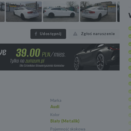
Udostępnij
Zgłoś naruszenie
Marka
Audi
Kolor
Biały (Metalik)
Pojemność skokowa