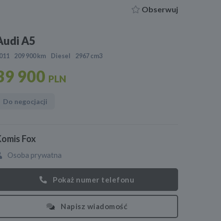
Obserwuj
Audi A5
011
209 900 km
Diesel
2967 cm3
39 900
PLN
Do negocjacji
Komis Fox
Osoba prywatna
Pokaż numer telefonu
Napisz wiadomość