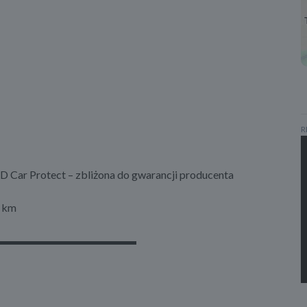
R
 Protect – zbliżona do gwarancji producenta
0 km
▬▬▬▬▬▬▬▬▬▬▬▬▬