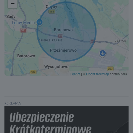
Lusterka boczne ustawiane elektrycznie
−
Podgrzewane lusterka boczne
Lusterka boczne składane elektrycznie
Czujnik martwego pola
Kontrola odległości od poprzedzającego pojazdu
System rozpoznawania znaków drogowych
Doświetlanie zakrętów
Czujnik zmierzchu
Lampy tylne w technologii LED
Leaflet
| ©
OpenStreetMap
contributors
System Start/Stop
Wspomaganie kierownicy
Zawieszenie sportowe
Elektroniczny system rozdziału siły hamowania
REKLAMA
Asystent hamowania awaryjnego w mieście
Aktywny asystent hamowania awaryjnego
Asystent pasa ruchu
Poduszka powietrzna kierowcy