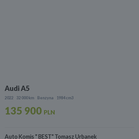
Audi A5
2022
32 000 km
Benzyna
1984 cm3
135 900
PLN
Auto Komis " BEST" Tomasz Urbanek