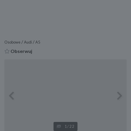
/
/
Osobowe
Audi
A5
Obserwuj
Previous
Next
1
/22