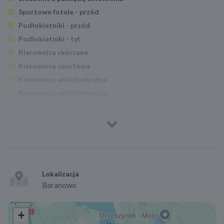
Sportowe fotele - przód
Podłokietniki - przód
Podłokietniki - tył
Kierownica skórzana
Kierownica sportowa
Kierownica wielofunkcyjna
Kierownica wielofunkcyjna
Kierownica ogrzewana
Keyless Go
Czujnik deszczu
Elektryczne szyby przednie
Elektryczne szyby tylne
Czujnik parkowania - przód
Lokalizacja
Baranowo
Czujnik parkowania - tył
Park Assistant - asystent parkowania
+
Kamera parkowania tył