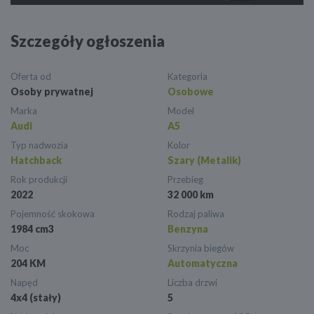
Szczegóły ogłoszenia
Oferta od
Kategoria
Osoby prywatnej
Osobowe
Marka
Model
Audi
A5
Typ nadwozia
Kolor
Hatchback
Szary (Metalik)
Rok produkcji
Przebieg
2022
32 000 km
Pojemność skokowa
Rodzaj paliwa
1984 cm3
Benzyna
Moc
Skrzynia biegów
204 KM
Automatyczna
Napęd
Liczba drzwi
4x4 (stały)
5