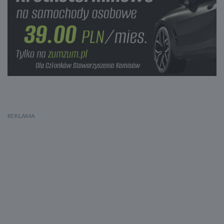
Poduszka powietrzna pasażera
Kurtyny powietrzne - przód
Boczne poduszki powietrzne - przód
Kurtyny powietrzne - tył
Isofix (punkty mocowania fotelika dziecięcego)
Klimatyzacja automatyczna: 3 strefowa
Tempomat
Tempomat przewidujący PCC
Lampy przednie w technologii LED
Felgi aluminiowe 15